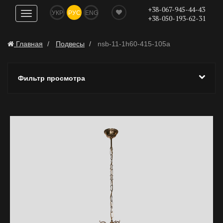
+38-067-945-44-43
УКР
РУС
ENG
Показать
+38-050-193-62-31
навигацию
Главная
Подвесы
nsb-11-1h60-415-105a
Фильтр просмотра