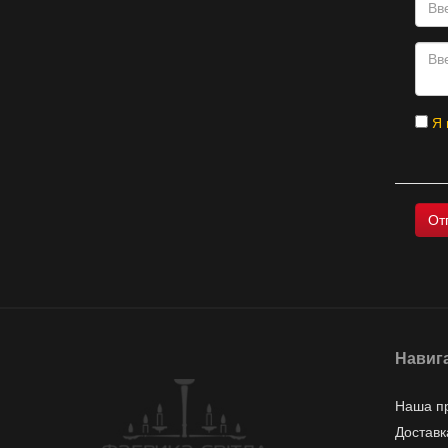
Я 
Навиг
Наша п
Доставк