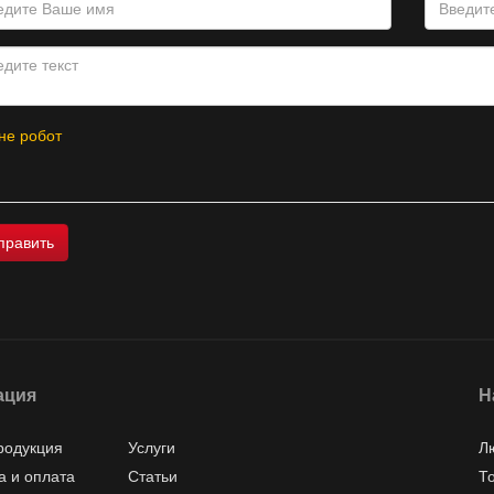
не робот
ация
Н
родукция
Услуги
Л
а и оплата
Статьи
Т