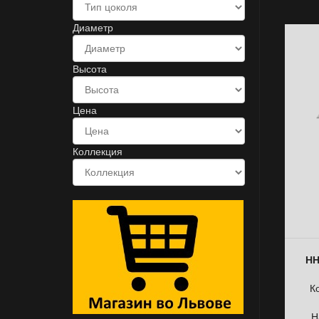
Диаметр
Высота
Цена
Коллекция
НН
К
Н