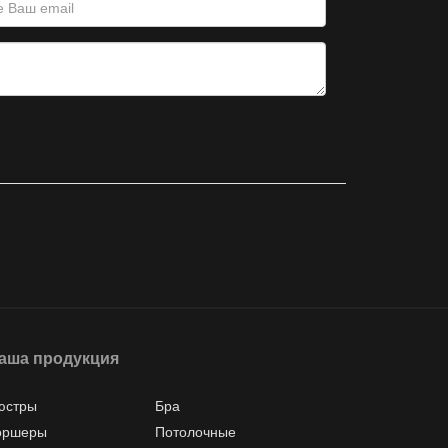
аша продукция
юстры
Бра
оршеры
Потолочные