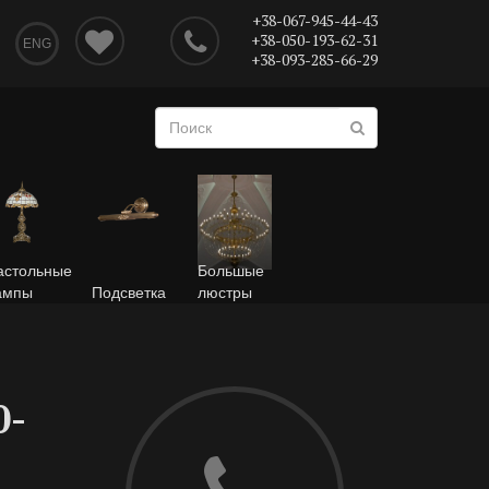
+38-067-945-44-43
+38-050-193-62-31
ENG
+38-093-285-66-29
астольные
Большые
ампы
Подсветка
люстры
0-