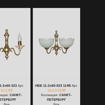
1-2х60-323
Арт.
НББ 11-2х60-023 114В
Арт.
НББ 11-2х60
11,2,3/3
11,2,3-114В
11,2
екция:
САНКТ-
Коллекция:
САНКТ-
Коллекц
ЕТЕРБУРГ
ПЕТЕРБУРГ
ПЕТЕ
Бра
Бра