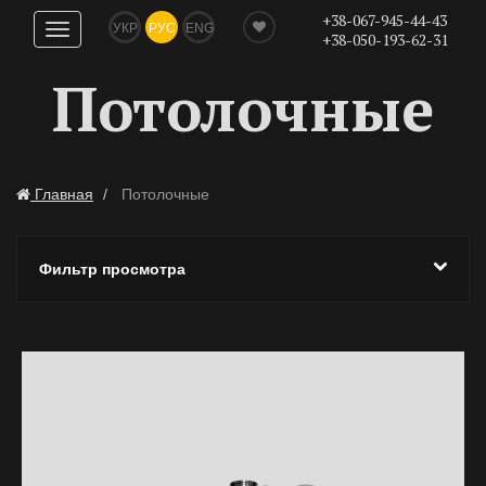
+38-067-945-44-43
УКР
РУС
ENG
Показать
+38-050-193-62-31
навигацию
Потолочные
Главная
Потолочные
Фильтр просмотра