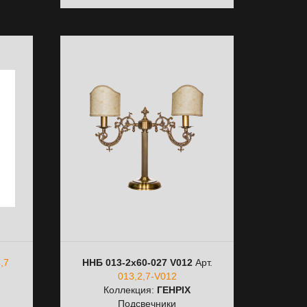
,7
ННБ 013-2х60-027 V012
Арт.
013,2,7-V012
Коллекция:
ГЕНРІХ
Подсвечники