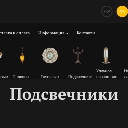
УКР
РУС
ставка и оплата
Информация
Контакты
Уличное
Н
чные
Подвесы
Точечные
Подсвечники
освещение
л
Подсвечники