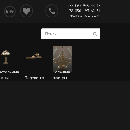
+38-067-945-44-43
+38-050-193-62-31
ENG
+38-093-285-66-29
астольные
Большые
ампы
Подсветка
люстры