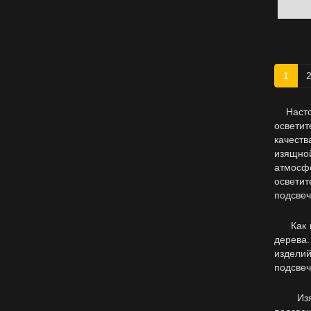
1
Настоящ
осветит
качеств
изящно
атмосф
осветит
подсвеч
Как пра
дерева.
издели
подсвеч
Изящны