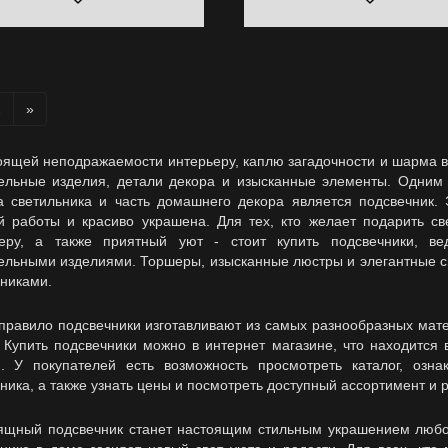
2
»
ей неподражаемости интерьеру, каплю загадочности и шарма в 
ельные изделия, детали декора и изысканные элементы. Одним 
а светильника и часть домашнего декора является подсвечник. 
й работы и красиво украшена. Для тех, кто желает подарить с
еру, а также приятный уют - стоит купить подсвечники, ве
ельными изделиями. Торшеры, изысканные люстры и элегантные с
никами.
вило подсвечники изготавливают из самых разнообразных матер
 Купить подсвечники можно в интернет магазине, что находится 
й. У покупателей есть возможность просмотреть каталог, оз
ника, а также узнать цены и посмотреть доступный ассортимент и 
й подсвечник станет настоящим стильным украшением любого 