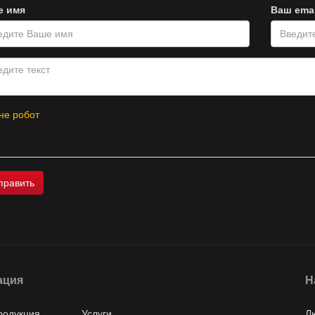
е имя
Ваш emai
не робот
ация
Н
родукция
Услуги
Л