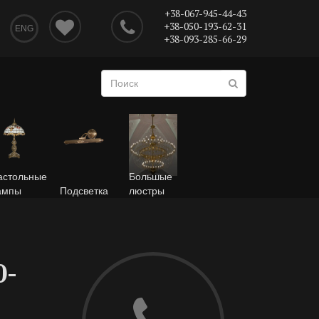
+38-067-945-44-43
+38-050-193-62-31
ENG
+38-093-285-66-29
астольные
Большые
ампы
Подсветка
люстры
0-