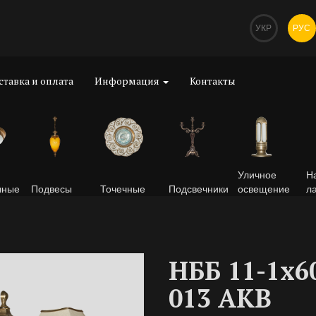
УКР
РУС
ставка и оплата
Информация
Контакты
Уличное
Н
чные
Подвесы
Точечные
Подсвечники
освещение
л
НББ 11-1х6
013 AKB