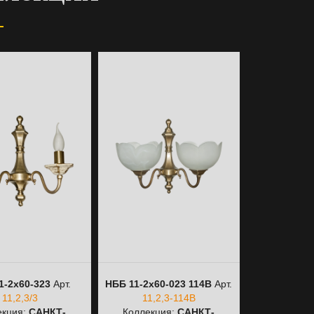
1-2х60-323
Арт.
НББ 11-2х60-023 114В
Арт.
НББ 11-2х60
11,2,3/3
11,2,3-114В
11,2
екция:
САНКТ-
Коллекция:
САНКТ-
Коллекц