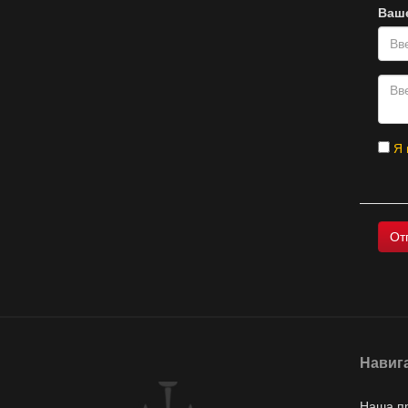
Ваш
Я 
Навиг
Наша п