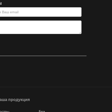
l
аша продукция
юстры
Бра