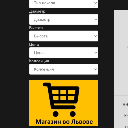
Диаметр
Высота
Цена
Коллекция
НН
К
Н