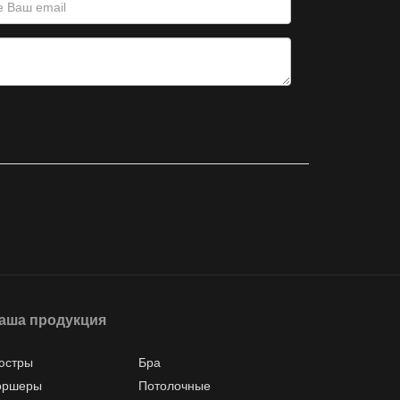
аша продукция
юстры
Бра
оршеры
Потолочные