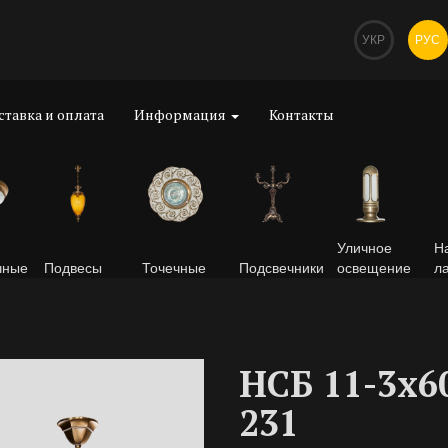
УКР
РУС
ставка и оплата
Информация
Контакты
Уличное
Н
чные
Подвесы
Точечные
Подсвечники
освещение
л
НСБ 11-3х6
231