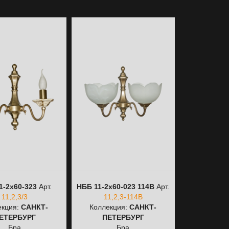
1-2х60-323
Арт.
НББ 11-2х60-023 114В
Арт.
НББ 11-2х60
11,2,3/3
11,2,3-114В
11,2
екция:
САНКТ-
Коллекция:
САНКТ-
Коллекц
ЕТЕРБУРГ
ПЕТЕРБУРГ
ПЕТЕ
Бра
Бра