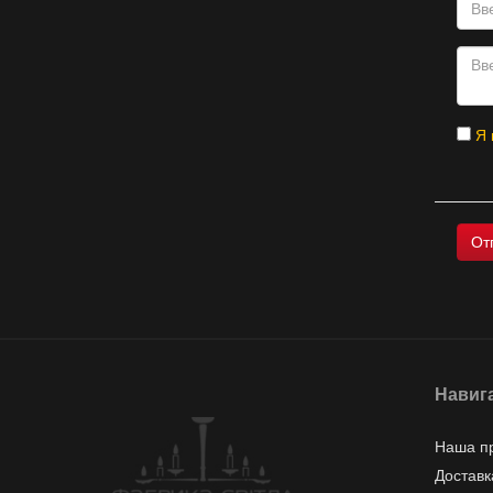
Я 
Навиг
Наша п
Доставк