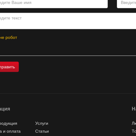
не робот
ация
Н
родукция
Услуги
Л
а и оплата
Статьи
Т