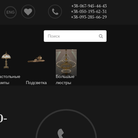
+38-067-945-44-43
+38-050-193-62-31
ENG
+38-093-285-66-29
астольные
Большые
ампы
Подсветка
люстры
0-