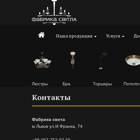
Наша продукция
Услуги
До
Люстры
Бра
Торшеры
Потоло
Контакты
Фабрика света
м.Львов ул.И.Франка, 74