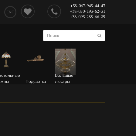
+38-067-945-44-43
+38-050-193-62-31
ENG
+38-093-285-66-29
астольные
Большые
ампы
Подсветка
люстры