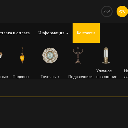
УКР
РУС
ставка и оплата
Информация
Контакты
Уличное
Н
чные
Подвесы
Точечные
Подсвечники
освещение
л