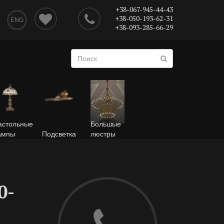
+38-067-945-44-43
+38-050-193-62-31
ENG
+38-093-285-66-29
астольные
Большые
ампы
Подсветка
люстры
0-