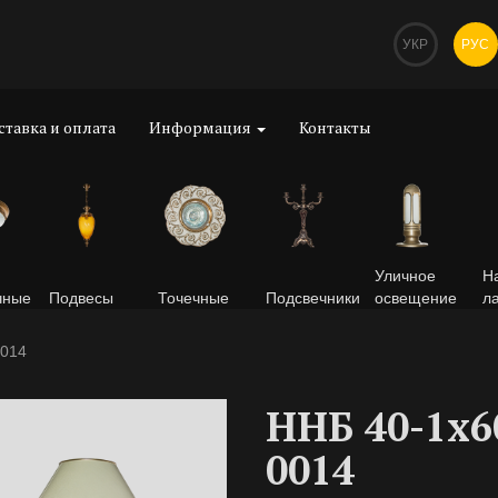
УКР
РУС
ставка и оплата
Информация
Контакты
Уличное
Н
чные
Подвесы
Точечные
Подсвечники
освещение
л
0014
ННБ 40-1х6
0014