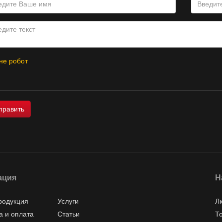
не робот
ация
Н
родукция
Услуги
Л
а и оплата
Статьи
Т