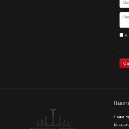
Я 
Навиг
Наша п
Доставк