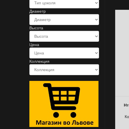
Диаметр
Высота
Цена
Коллекция
Нт
К