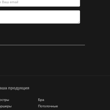
аша продукция
юстры
Бра
оршеры
Потолочные