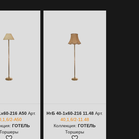
1х60-216 A50
Арт.
НтБ 40-1х60-216 11.48
Арт.
НтБ 40-1
0,1,6/2-A50
40,1,6/2-11.48
40,
кция:
ГОТЕЛЬ
Коллекция:
ГОТЕЛЬ
Коллекци
Торшеры
Торшеры
То