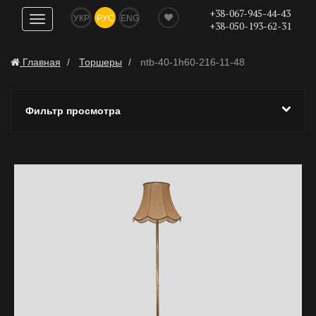
+38-067-945-44-43
УКР
РУС
ENG
Показать
+38-050-193-62-31
навигацию
Главная
Торшеры
ntb-40-1h60-216-11-48
Фильтр просмотра