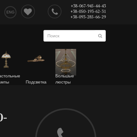
+38-067-945-44-43
+38-050-193-62-31
ENG
+38-093-285-66-29
астольные
Большые
ампы
Подсветка
люстры
0-