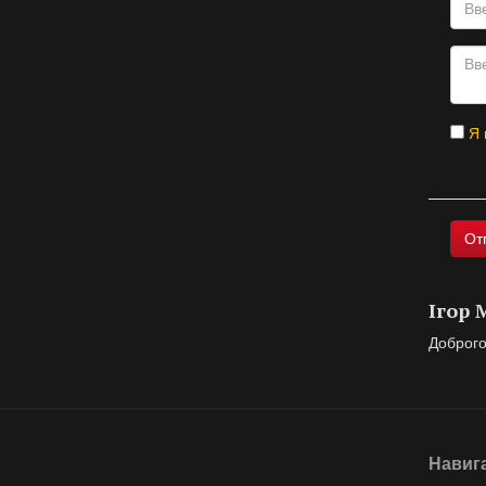
Я 
Ігор
Доброго 
Навиг