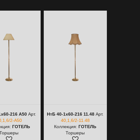
1х60-216 A50
Арт.
НтБ 40-1х60-216 11.48
Арт.
НтБ 40-1
0,1,6/2-A50
40,1,6/2-11.48
40,
кция:
ГОТЕЛЬ
Коллекция:
ГОТЕЛЬ
Коллекци
Торшеры
Торшеры
То