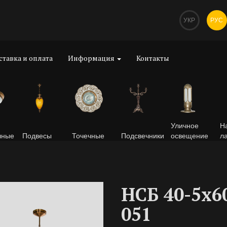
УКР
РУС
ставка и оплата
Информация
Контакты
Уличное
Н
чные
Подвесы
Точечные
Подсвечники
освещение
л
НСБ 40-5х6
051