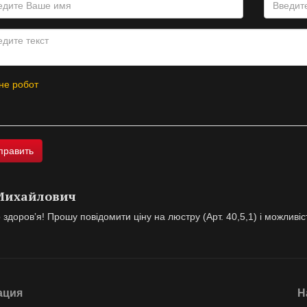
не робот
 Михайлович
здоровʼя! Прошу повідомити ціну на люстру (Арт. 40,5,1) і можливіст
ация
Н