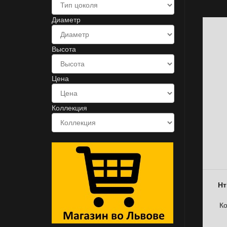
Диаметр
Высота
Цена
Коллекция
Нт
К