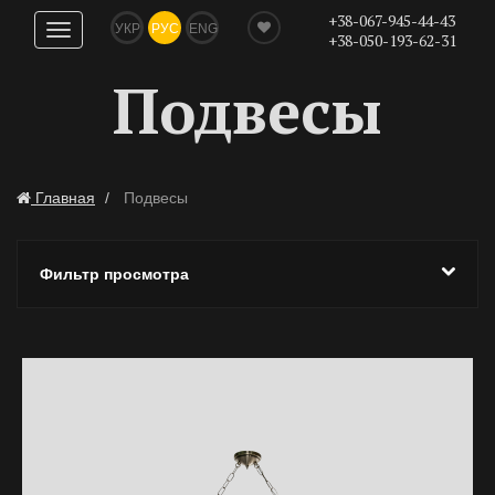
+38-067-945-44-43
УКР
РУС
ENG
Показать
+38-050-193-62-31
навигацию
Подвесы
Главная
Подвесы
Фильтр просмотра