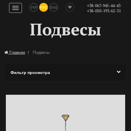
+38-067-945-44-43
УКР
РУС
ENG
Показать
+38-050-193-62-31
навигацию
Подвесы
Главная
Подвесы
Фильтр просмотра