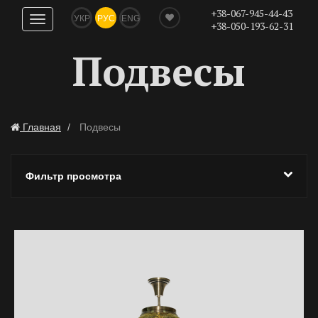
+38-067-945-44-43
УКР
РУС
ENG
Показать
+38-050-193-62-31
навигацию
Подвесы
Главная
Подвесы
Фильтр просмотра