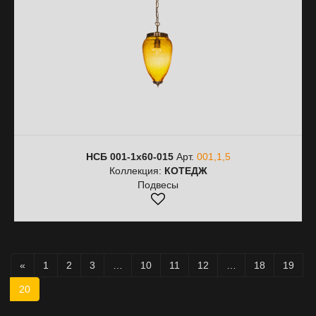
НСБ 001-1х60-015
Арт.
001,1,5
Коллекция:
КОТЕДЖ
Подвесы
«
1
2
3
…
10
11
12
…
18
19
20