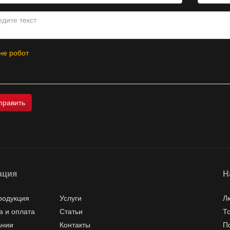
не робот
ация
Н
родукция
Услуги
Л
а и оплата
Статьи
Т
ании
Контакты
П