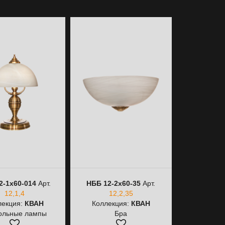
2-1х60-014
Арт.
НББ 12-2х60-35
Арт.
НББ 12-2х
12,1,4
12,2,35
12,2
лекция:
КВАН
Коллекция:
КВАН
Коллек
ольные лампы
Бра