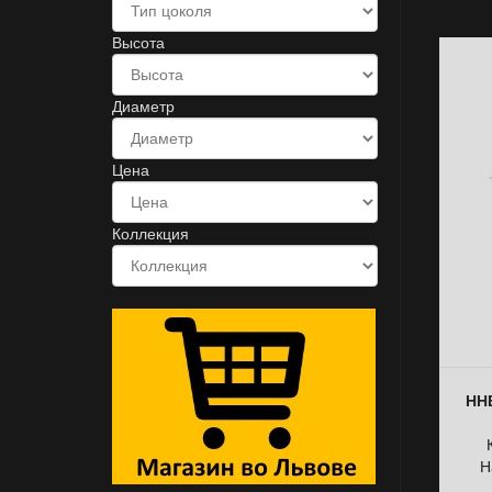
Высота
Диаметр
Цена
Коллекция
ННБ
Н