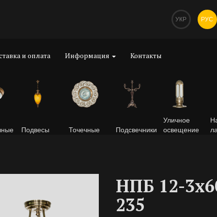
УКР
РУС
ставка и оплата
Информация
Контакты
Уличное
Н
чные
Подвесы
Точечные
Подсвечники
освещение
л
НПБ 12-3х6
235