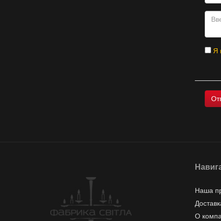
Я 
Навиг
Наша п
Доставк
О комп