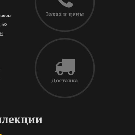
Заказ и цены
двесы
,5/2
Н
0
5
Доставка
ллекции