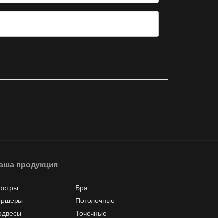
аша продукция
юстры
Бра
оршеры
Потолочные
одвесы
Точечные