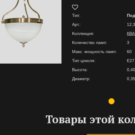
Тип:
По
Арт.:
12,3
Коллекция:
КВА
Количество ламп:
3
Макс. мощность ламп:
60
Тип цоколя:
E27
Высота:
0,4
Диаметр:
0,3
Товары этой ко