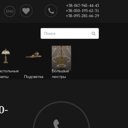
+38-067-945-44-43
+38-050-193-62-31
ENG
+38-093-285-66-29
астольные
Большые
ампы
Подсветка
люстры
0-