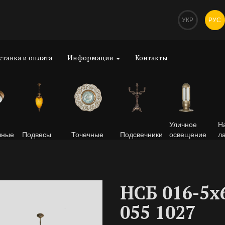
УКР
РУС
ставка и оплата
Информация
Контакты
Уличное
Н
чные
Подвесы
Точечные
Подсвечники
освещение
л
НСБ 016-5х
055 1027