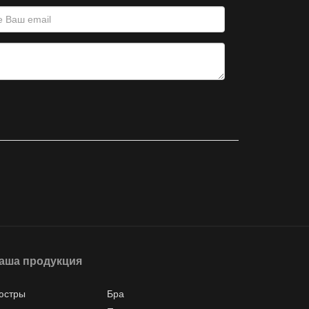
аша продукция
юстры
Бра