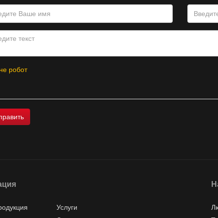
не робот
ация
Н
родукция
Услуги
Л