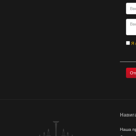
Я 
Навиг
Наша п