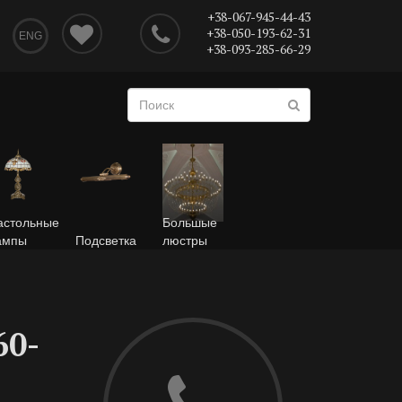
+38-067-945-44-43
+38-050-193-62-31
ENG
+38-093-285-66-29
астольные
Большые
ампы
Подсветка
люстры
60-