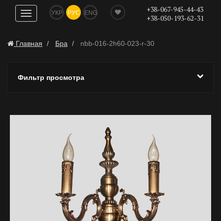
+38-067-945-44-43
УКР
РУС
ENG
Показать
+38-050-193-62-31
навигацию
Главная
Бра
nbb-016-2h60-023-r-30
Фильтр просмотра