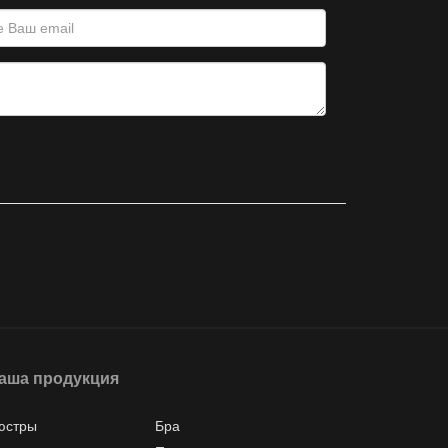
аша продукция
юстры
Бра