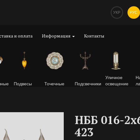
УКР
РУС
ставка и оплата
Информация
Контакты
Уличное
Н
чные
Подвесы
Точечные
Подсвечники
освещение
л
НББ 016-2х
423