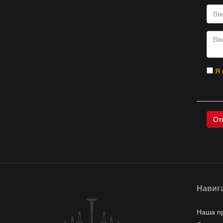
Я 
Навиг
Наша п