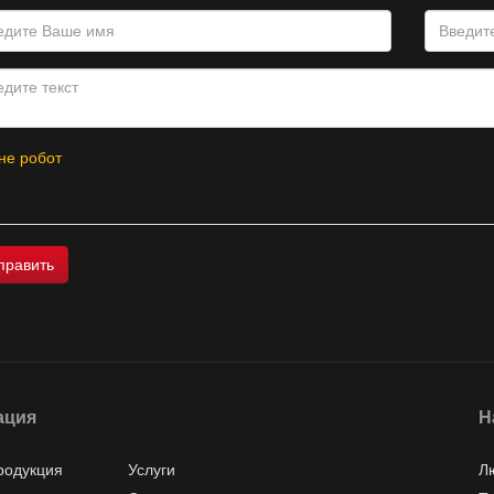
не робот
ация
Н
родукция
Услуги
Л