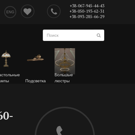
+38-067-945-44-43
+38-050-193-62-31
ENG
+38-093-285-66-29
астольные
Большые
ампы
Подсветка
люстры
60-