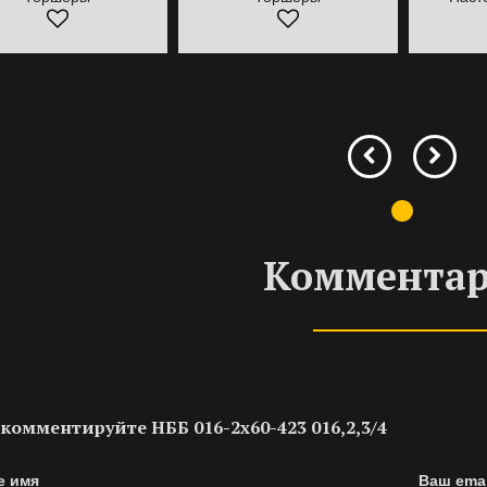
Коммента
комментируйте НББ 016-2х60-423 016,2,3/4
е имя
Ваш emai