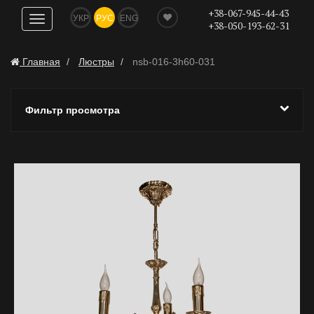
+38-067-945-44-43
УКР
РУС
ENG
Показать
+38-050-193-62-31
навигацию
Главная
Люстры
nsb-016-3h60-031
Фильтр просмотра