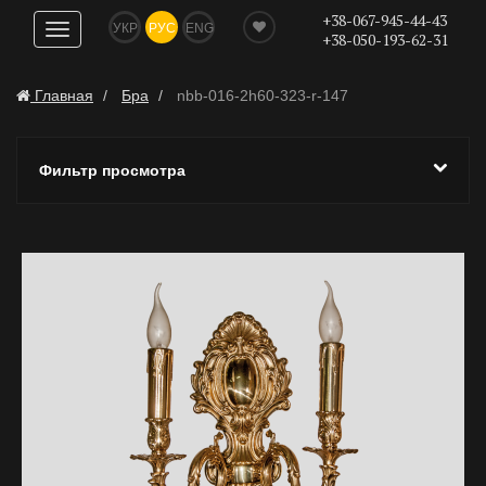
+38-067-945-44-43
УКР
РУС
ENG
Показать
+38-050-193-62-31
навигацию
Главная
Бра
nbb-016-2h60-323-r-147
Фильтр просмотра