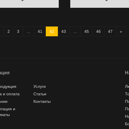
1
2
3
…
41
42
43
…
45
46
47
»
ация
Н
родукция
Услуги
Л
а и оплата
Статьи
Т
ании
Контакты
П
тация и
П
икаты
Н
Б