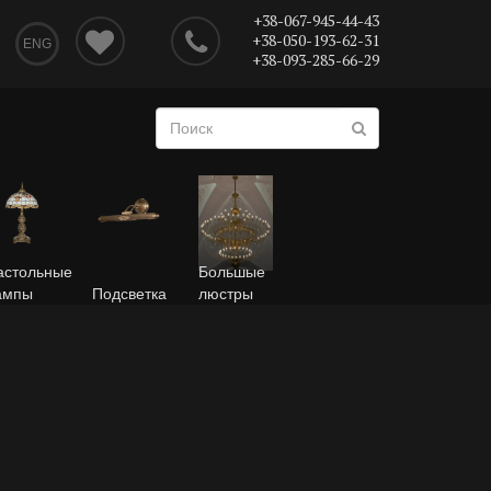
+38-067-945-44-43
+38-050-193-62-31
ENG
+38-093-285-66-29
астольные
Большые
ампы
Подсветка
люстры