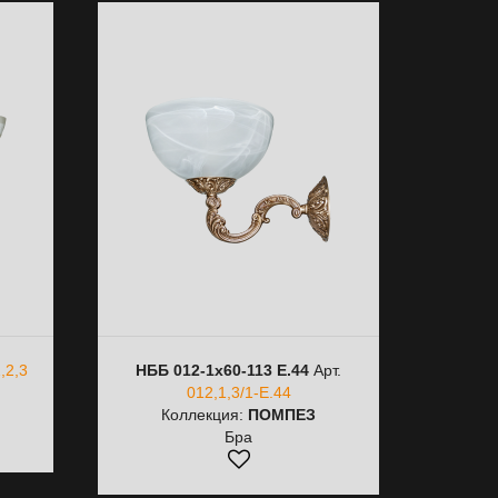
,2,3
НББ 012-1х60-113 Е.44
Арт.
012,1,3/1-Е.44
Коллекция:
ПОМПЕЗ
Бра