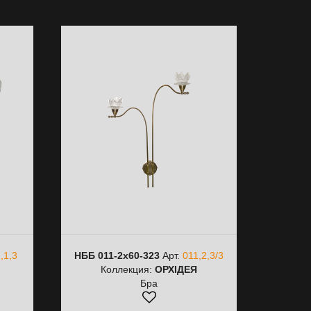
,1,3
НББ 011-2х60-323
Арт.
011,2,3/3
Коллекция:
ОРХІДЕЯ
Бра