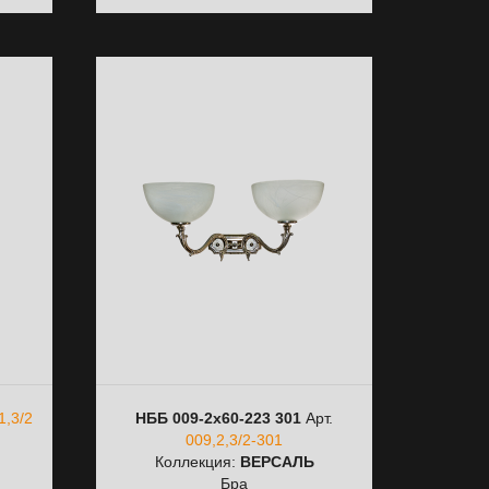
1,3/2
НББ 009-2х60-223 301
Арт.
009,2,3/2-301
Коллекция:
ВЕРСАЛЬ
Бра