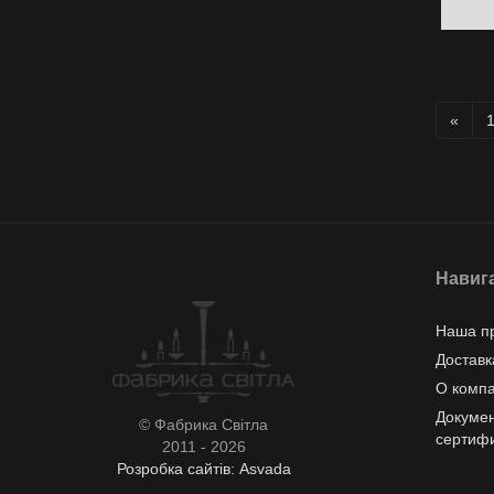
«
Навиг
Наша п
Доставк
О комп
Докумен
© Фабрика Світла
сертиф
2011 - 2026
Розробка сайтів: Asvada