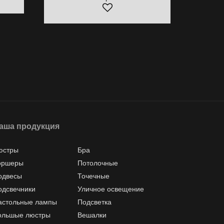
аша продукция
юстры
Бра
оршеры
Потолочные
одвесы
Точечные
одсвечники
Уличное освещение
астольные лампы
Подсветка
ольшые люстры
Вешалки