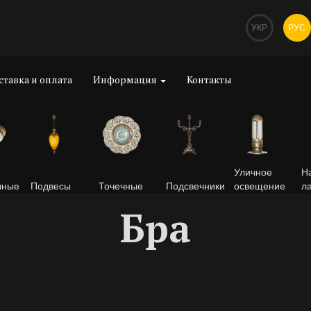
УКР
РУС
ставка и оплата
Информация
Контакты
Уличное
Н
чные
Подвесы
Точечные
Подсвечники
освещение
л
Бра