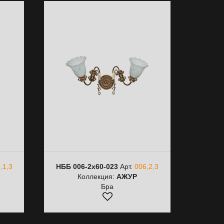
,1,3
НББ 006-2х60-023
Арт.
006,2,3
Коллекция:
АЖУР
Бра