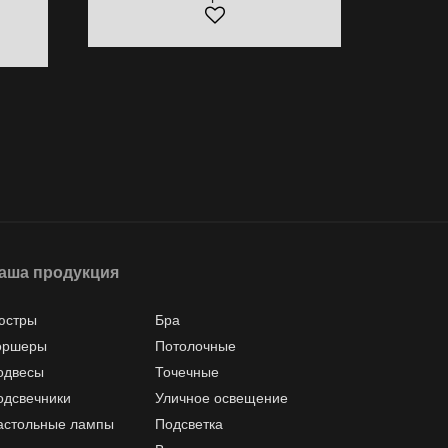
аша продукция
юстры
Бра
оршеры
Потолочные
одвесы
Точечные
одсвечники
Уличное освещение
астольные лампы
Подсветка