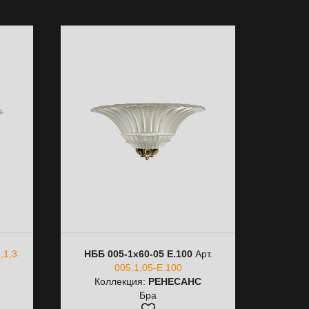
,1,3
НББ 005-1х60-05 E.100
Арт.
005,1,05-E.100
Коллекция:
РЕНЕСАНС
Бра