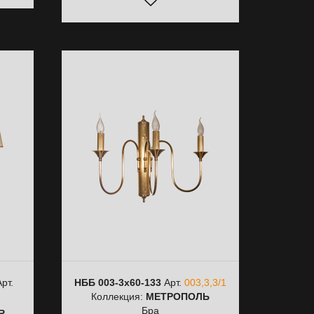
рт.
НББ 003-3х60-133
Арт.
003,3,3/1
Коллекция:
МЕТРОПОЛЬ
Ь
Бра