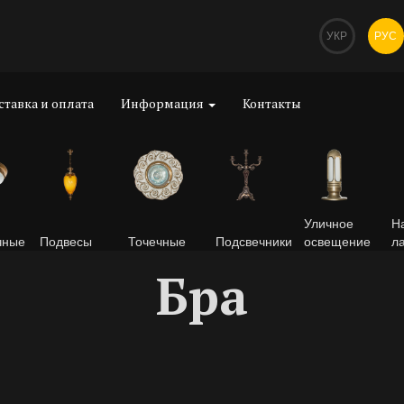
УКР
РУС
ставка и оплата
Информация
Контакты
Уличное
Н
чные
Подвесы
Точечные
Подсвечники
освещение
л
Бра