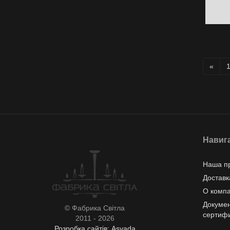
«
Навиг
Наша п
Доставк
О комп
Докумен
© Фабрика Світла
сертиф
2011 - 2026
Розробка сайтів: Asvada