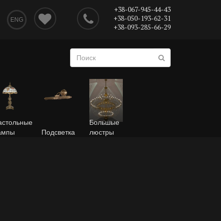
+38-067-945-44-43
+38-050-193-62-31
ENG
+38-093-285-66-29
астольные
Большые
ампы
Подсветка
люстры