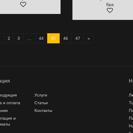
Бра
1
2
3
…
44
45
46
47
»
ация
Н
родукция
Услуги
Л
а и оплата
Статьи
Т
ании
Контакты
П
тация и
П
икаты
Н