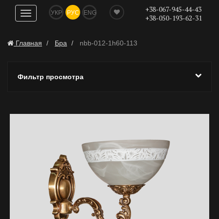
+38-067-945-44-43
УКР
РУС
ENG
Показать
+38-050-193-62-31
навигацию
Главная
Бра
nbb-012-1h60-113
Фильтр просмотра