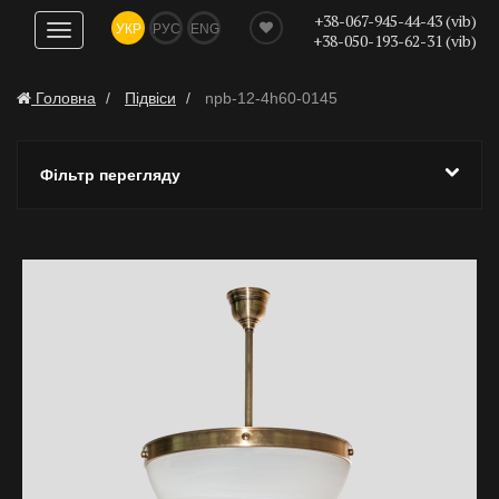
+38-067-945-44-43 (vib)
УКР
РУС
ENG
Показати
+38-050-193-62-31 (vib)
навігацію
Головна
Підвіси
npb-12-4h60-0145
Фільтр перегляду