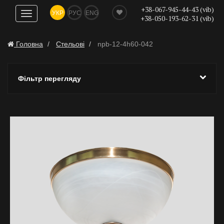
+38-067-945-44-43 (vib)
УКР
РУС
ENG
Показати
+38-050-193-62-31 (vib)
навігацію
Головна
Стельові
npb-12-4h60-042
Фільтр перегляду