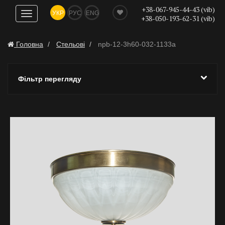
+38-067-945-44-43 (vib)
УКР
РУС
ENG
Показати
+38-050-193-62-31 (vib)
навігацію
Головна
Стельові
npb-12-3h60-032-1133a
Фільтр перегляду