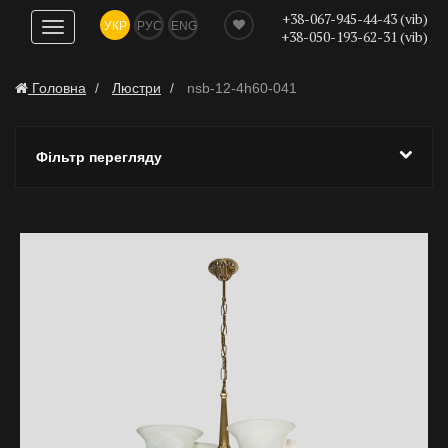
+38-067-945-44-43 (vib)
УКР
РУС
ENG
Показати
+38-050-193-62-31 (vib)
навігацію
Головна
Люстри
nsb-12-4h60-041
Фільтр перегляду