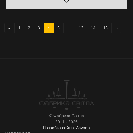
«
1
2
3
4
5
…
13
14
15
»
© Фабрика Світла
2011 - 2026
Розробка сайтів: Asvada