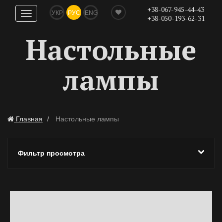
+38-067-945-44-43
УКР
РУС
ENG
Показать
+38-050-193-62-31
навигацию
Настольные
лампы
Главная
Настольные лампы
Фильтр просмотра