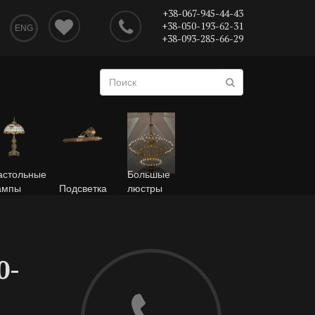
+38-067-945-44-43
+38-050-193-62-31
ENG
+38-093-285-66-29
астольные
Большые
ампы
Подсветка
люстры
0-