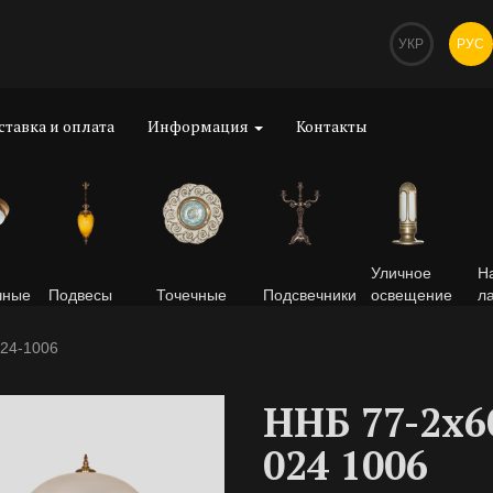
УКР
РУС
ставка и оплата
Информация
Контакты
Уличное
Н
чные
Подвесы
Точечные
Подсвечники
освещение
л
24-1006
ННБ 77-2х6
024 1006