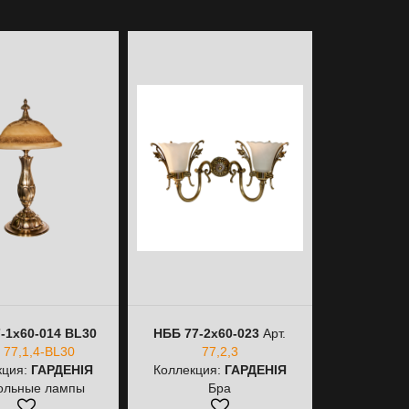
-1х60-014 BL30
НББ 77-2х60-023
Арт.
НББ 77-1х60
.
77,1,4-BL30
77,2,3
77,1
кция:
ГАРДЕНІЯ
Коллекция:
ГАРДЕНІЯ
Коллекци
ольные лампы
Бра