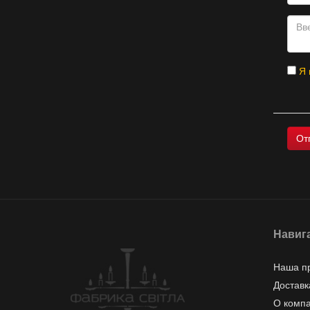
Я 
Навиг
Наша п
Доставк
О комп