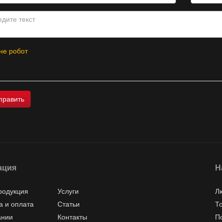
не робот
ация
Н
родукция
Услуги
Л
а и оплата
Статьи
Т
ании
Контакты
П