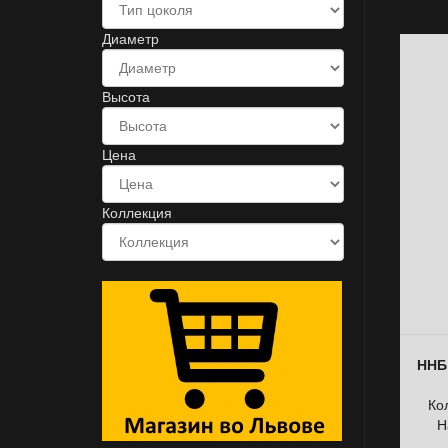
Диаметр
Высота
Цена
Коллекция
ННБ 
Ко
Н