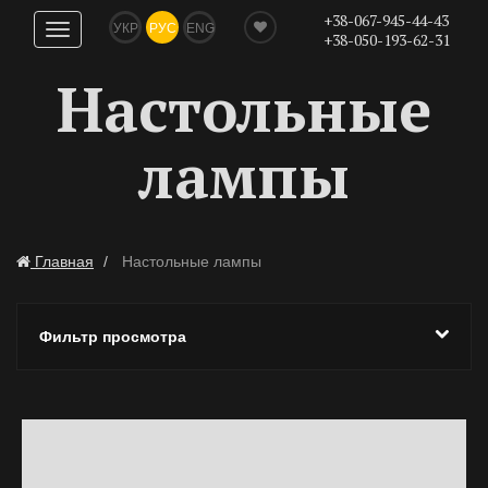
+38-067-945-44-43
УКР
РУС
ENG
Показать
+38-050-193-62-31
навигацию
Настольные
лампы
Главная
Настольные лампы
Фильтр просмотра