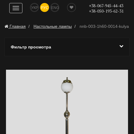
+38-067-945-44-43
УКР
РУС
ENG
Показать
+38-050-193-62-31
навигацию
Главная
Настольные лампы
nnb-003-1h60-0014-kulya
Фильтр просмотра