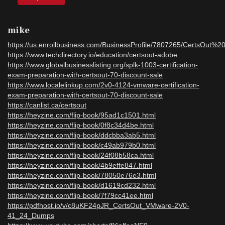
mike
https://us.enrollbusiness.com/BusinessProfile/7807265/CertsOut%
https://www.techdirectory.io/education/certsout-adobe
https://www.globalbusinesslisting.org/splk-1003-certification-
exam-preparation-with-certsout-70-discount-sale
https://www.localelinkup.com/2v0-4124-vmware-certification-
exam-preparation-with-certsout-70-discount-sale
https://canlist.ca/certsout
https://heyzine.com/flip-book/95ad1c1501.html
https://heyzine.com/flip-book/0f8c34d4be.html
https://heyzine.com/flip-book/ddcbba3ab5.html
https://heyzine.com/flip-book/c49ab979b0.html
https://heyzine.com/flip-book/24f08b58ca.html
https://heyzine.com/flip-book/4b9effe847.html
https://heyzine.com/flip-book/78050e76e3.html
https://heyzine.com/flip-book/d1619cd232.html
https://heyzine.com/flip-book/7f79cc41ee.html
https://pdfhost.io/v/c8uKF24pJR_CertsOut_VMware-2V0-
41_24_Dumps