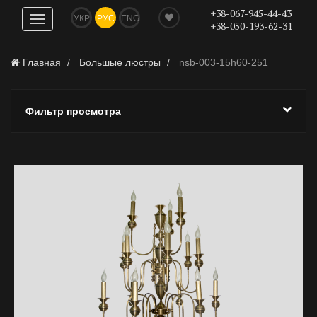
+38-067-945-44-43
УКР
РУС
ENG
Показать
+38-050-193-62-31
навигацию
Главная
Большые люстры
nsb-003-15h60-251
Фильтр просмотра