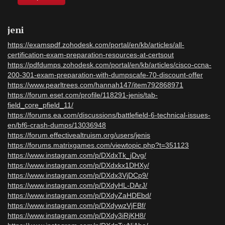
jeni
https://examspdf.zohodesk.com/portal/en/kb/articles/all-
certification-exam-preparation-resources-at-certsout
https://pdfdumps.zohodesk.com/portal/en/kb/articles/cisco-ccna-
200-301-exam-preparation-with-dumpscafe-70-discount-offer
https://www.pearltrees.com/hannah147/item792868971
https://forum.eset.com/profile/118291-jenis/tab-
field_core_pfield_11/
https://forums.ea.com/discussions/battlefield-6-technical-issues-
en/bf6-crash-dumps/13036948
https://forum.effectivealtruism.org/users/jenis
https://forums.matrixgames.com/viewtopic.php?t=351123
https://www.instagram.com/p/DXdxTk_jDvg/
https://www.instagram.com/p/DXdxkx1DHXy/
https://www.instagram.com/p/DXdx3VjDCp9/
https://www.instagram.com/p/DXdyHL-DArJ/
https://www.instagram.com/p/DXdyZaHDEbd/
https://www.instagram.com/p/DXdywzVjFBf/
https://www.instagram.com/p/DXdy3iRjKH8/