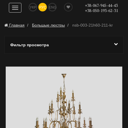
+38-067-945-44-43
УКР
РУС
ENG
Показать
+38-050-193-62-31
навигацию
Главная
Большые люстры
nsb-003-21h60-211-kr
Фильтр просмотра