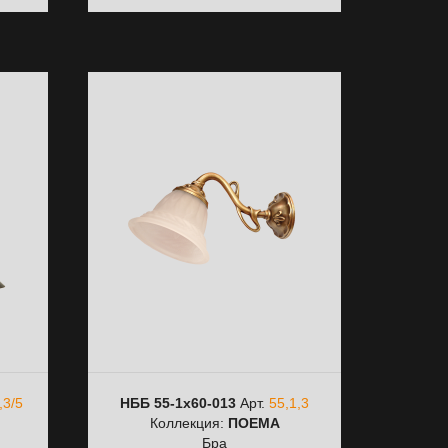
,3/5
НББ 55-1х60-013
Арт.
55,1,3
Коллекция:
ПОЕМА
Бра