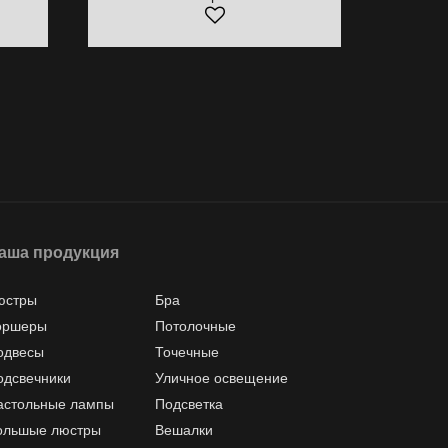
аша продукция
юстры
Бра
оршеры
Потолочные
одвесы
Точечные
одсвечники
Уличное освещение
астольные лампы
Подсветка
ольшые люстры
Вешалки