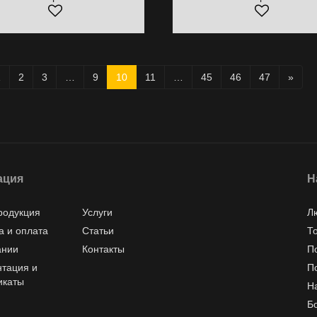
1
2
3
…
9
10
11
…
45
46
47
»
ация
Н
родукция
Услуги
Л
а и оплата
Статьи
Т
ании
Контакты
П
тация и
П
икаты
Н
Б