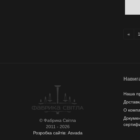
«
Навиг
Наша п
Доставк
О комп
Докумен
© Фабрика Світла
сертиф
2011 - 2026
Розробка сайтів: Asvada