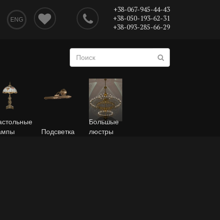
+38-067-945-44-43
+38-050-193-62-31
ENG
+38-093-285-66-29
астольные
Большые
ампы
Подсветка
люстры