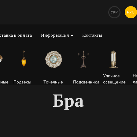
УКР
РУС
ставка и оплата
Информация
Контакты
Уличное
Н
чные
Подвесы
Точечные
Подсвечники
освещение
л
Бра