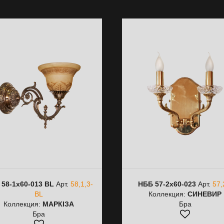
 58-1х60-013 BL
Арт.
58,1,3-
НББ 57-2х60-023
Арт.
57,
BL
Коллекция:
СИНЕВИР
Коллекция:
МАРКІЗА
Бра
Бра