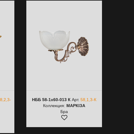
8,2,3-
НББ 58-1х60-013 К
Арт.
58,1,3-К
Коллекция:
МАРКІЗА
Бра