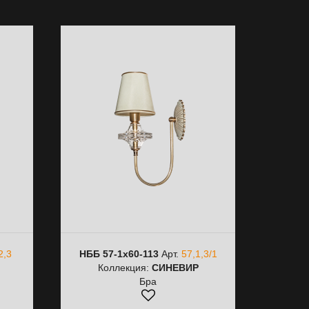
2,3
НББ 57-1х60-113
Арт.
57,1,3/1
Коллекция:
СИНЕВИР
Бра