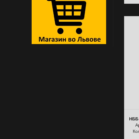
НББ 
А
Ко