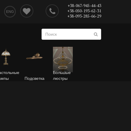
+38-067-945-44-43
+38-050-193-62-31
ENG
+38-093-285-66-29
астольные
Большые
ампы
Подсветка
люстры