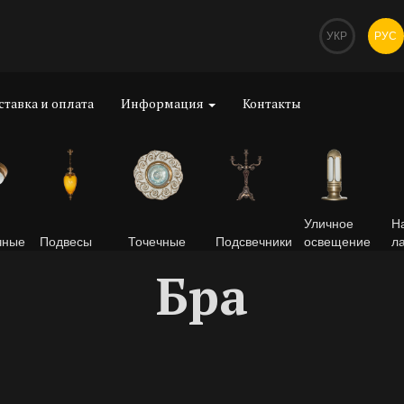
УКР
РУС
ставка и оплата
Информация
Контакты
Уличное
Н
чные
Подвесы
Точечные
Подсвечники
освещение
л
Бра