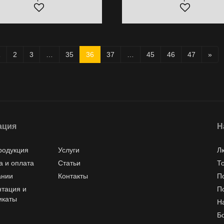
1
2
3
…
35
36
37
…
45
46
47
»
ация
Н
родукция
Услуги
Л
а и оплата
Статьи
Т
ании
Контакты
П
тация и
П
икаты
Н
Б