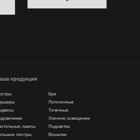
аша продукция
юстры
Бра
оршеры
Потолочные
одвесы
Точечные
одсвечники
Уличное освещение
астольные лампы
Подсветка
ольшые люстры
Вешалки