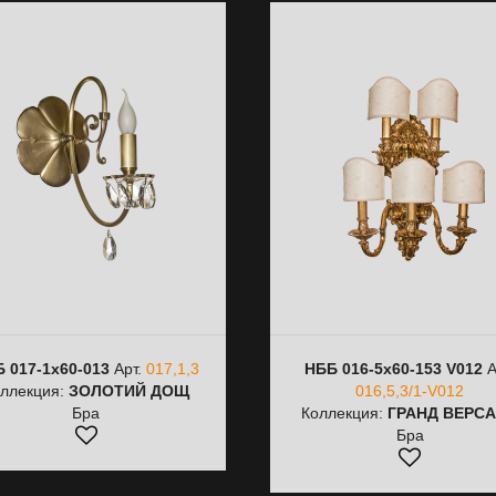
 017-1х60-013
Арт.
017,1,3
НББ 016-5х60-153 V012
А
ллекция:
ЗОЛОТИЙ ДОЩ
016,5,3/1-V012
Бра
Коллекция:
ГРАНД ВЕРС
Бра