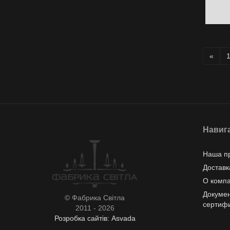
«
Навиг
Наша п
Доставк
О комп
Докумен
© Фабрика Світла
сертиф
2011 - 2026
Розробка сайтів: Asvada