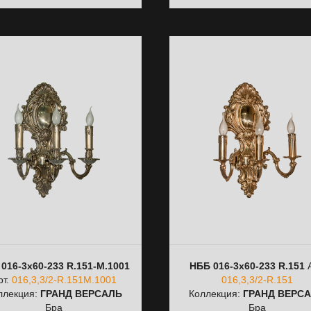
016-3х60-233 R.151-М.1001
НББ 016-3х60-233 R.151
А
рт.
016,3,3/2-R.151М.1001
016,3,3/2-R.151
ллекция:
ГРАНД ВЕРСАЛЬ
Коллекция:
ГРАНД ВЕРС
Бра
Бра