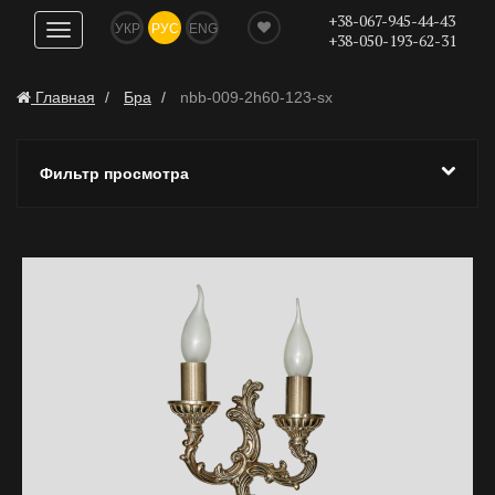
+38-067-945-44-43
УКР
РУС
ENG
Показать
+38-050-193-62-31
навигацию
Главная
Бра
nbb-009-2h60-123-sx
Фильтр просмотра