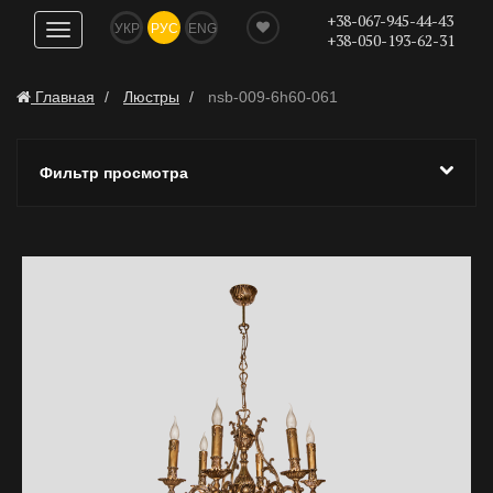
+38-067-945-44-43
УКР
РУС
ENG
Показать
+38-050-193-62-31
навигацию
Главная
Люстры
nsb-009-6h60-061
Фильтр просмотра