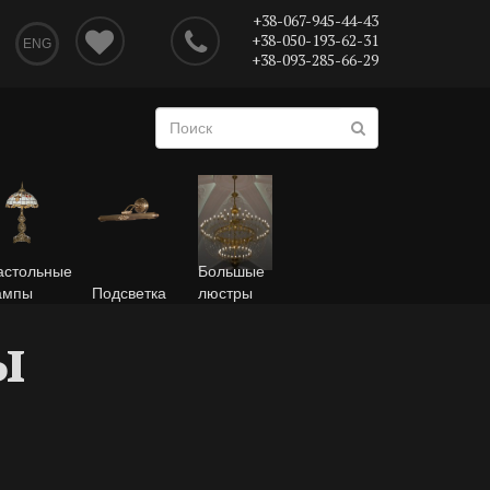
+38-067-945-44-43
+38-050-193-62-31
ENG
+38-093-285-66-29
астольные
Большые
ампы
Подсветка
люстры
ы