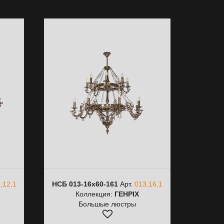
,12,1
НСБ 013-16х60-161
Арт.
013,16,1
Коллекция:
ГЕНРІХ
Большые люстры