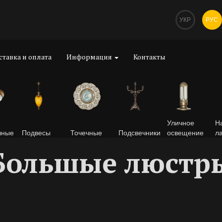
УКР
РУС
ставка и оплата
Информация
Контакты
Уличное
Н
чные
Подвесы
Точечные
Подсвечники
освещение
л
Большые люстр