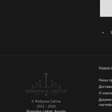
«
Навиг
Наша п
Доставк
О комп
Докумен
© Фабрика Світла
сертиф
2011 - 2026
Розробка сайтів: Asvada