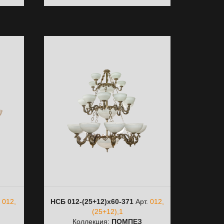
.
012,
НСБ 012-(25+12)х60-371
Арт.
012,
(25+12),1
Коллекция:
ПОМПЕЗ