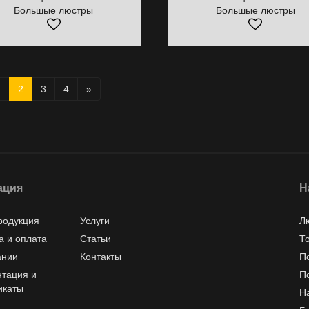
Большые люстры
Большые люстры
1
2
3
4
»
ация
Н
родукция
Услуги
Л
а и оплата
Статьи
Т
ании
Контакты
П
тация и
П
икаты
Н