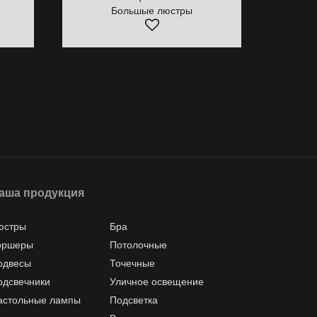
Большые люстры
аша продукция
юстры
Бра
оршеры
Потолочные
одвесы
Точечные
одсвечники
Уличное освещение
астольные лампы
Подсветка