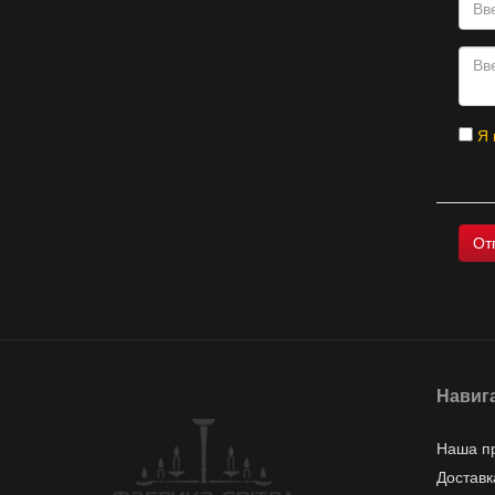
Я 
Навиг
Наша п
Доставк