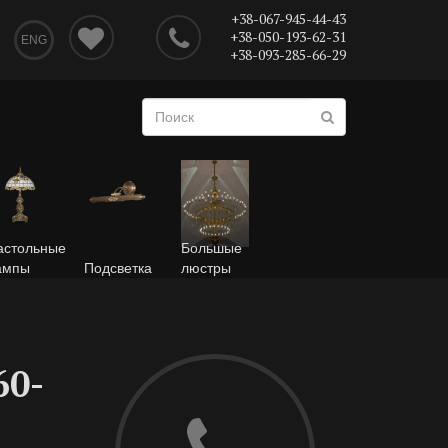
+38-067-945-44-43
+38-050-193-62-31
ENG
+38-093-285-66-29
астольные
Большые
ампы
Подсветка
люстры
60-