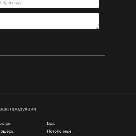
аша продукция
юстры
Бра
оршеры
Потолочные