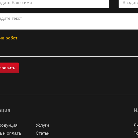
не робот
ация
Н
родукция
Услуги
Л
а и оплата
Статьи
Т