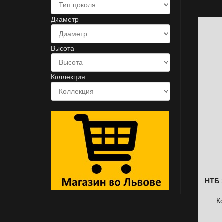
Диаметр
Высота
Коллекция
НТБ 
К