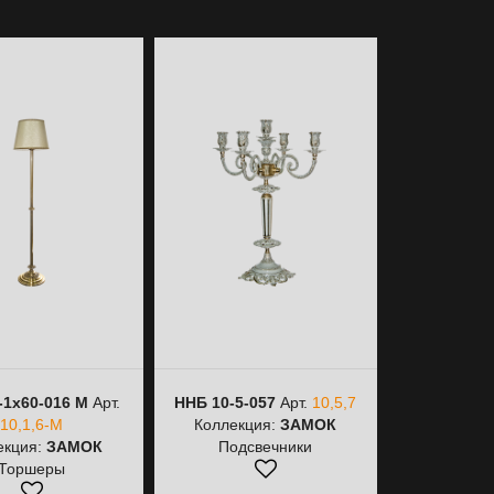
-1х60-016 М
Арт.
ННБ 10-5-057
Арт.
10,5,7
ННБ 10-3-0
10,1,6-М
Коллекция:
ЗАМОК
10,3,
екция:
ЗАМОК
Подсвечники
Коллекц
Торшеры
Подс