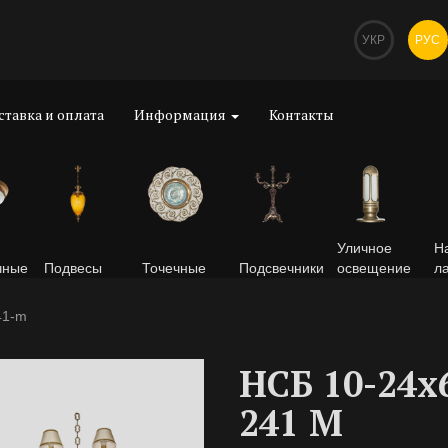
УКР
РУС
ставка и оплата
Информация
Контакты
Уличное
Н
чные
Подвесы
Точечные
Подсвечники
освещение
л
41-m
НСБ 10-24х
241 M