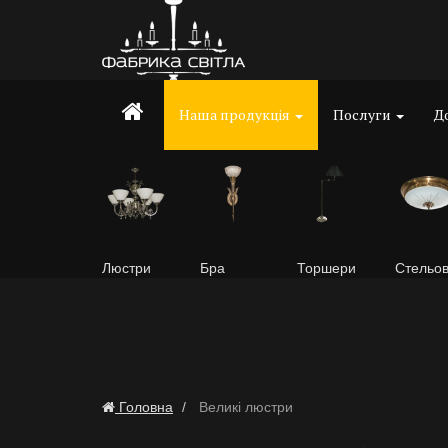
Наша продукція
Послуги
До
Люстри
Бра
Торшери
Стельов
Головна
Великі люстри