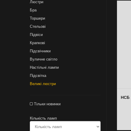
Люстри
Бра
Торшери
Стельові
Підвіси
Крапкові
Підсвічники
Вуличне світло
Настільні лампи
Підсвітка
Великі люстри
НСБ 
Тільки новинки
Кількість ламп