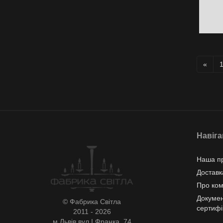
«
Навіга
Наша пр
Доставк
Про ко
Докумен
© Фабрика Світла
сертифі
2011 - 2026
м.Львів вул.І.Франка, 74