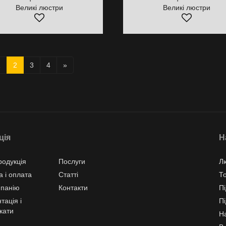
Великі люстри
Великі люстри
1
2
3
4
»
ція
Н
одукція
Послуги
Л
а і оплата
Статті
Т
мпанію
Контакти
Пі
тація і
Пі
кати
Н