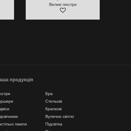
Великі люстри
аша продукція
юстри
Бра
оршери
Стельові
двіси
Крапкові
дсвічники
Вуличне світло
астільні лампи
Підсвітка