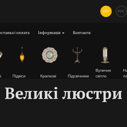
УКР
РУС
ставка і оплата
Інформація
Контакти
Вуличне
На
і
Підвіси
Крапкові
Підсвічники
світло
л
Великі люстри