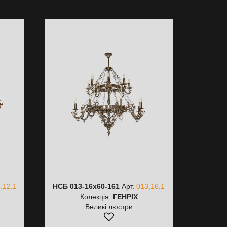
,12,1
НСБ 013-16х60-161
Арт.
013,16,1
Колекція:
ГЕНРІХ
Великі люстри