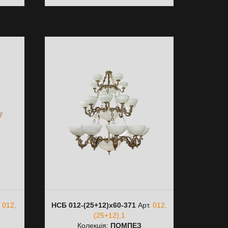
.
012,
НСБ 012-(25+12)х60-371
Арт.
012,
(25+12),1
Колекція:
ПОМПЕЗ