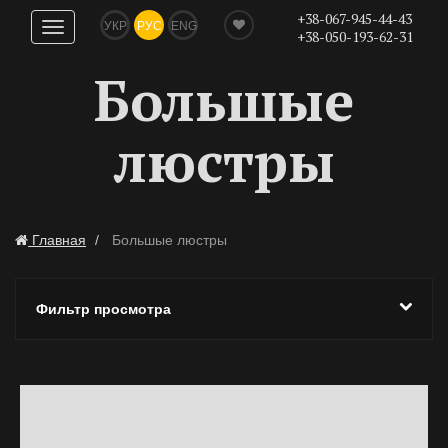
+38-067-945-44-43
УКР
РУС
ENG
Показать
+38-050-193-62-31
навигацию
Большые
люстры
Главная
Большые люстры
Фильтр просмотра