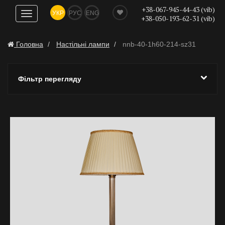
+38-067-945-44-43 (vib)
УКР
РУС
ENG
Показати
+38-050-193-62-31 (vib)
навігацію
Головна
Настільні лампи
nnb-40-1h60-214-sz31
Фільтр перегляду