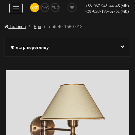
+38-067-945-44-43 (vib)
УКР
РУС
ENG
Показати
+38-050-193-62-31 (vib)
навігацію
Головна
Бра
nbb-40-1h60-013
Фільтр перегляду