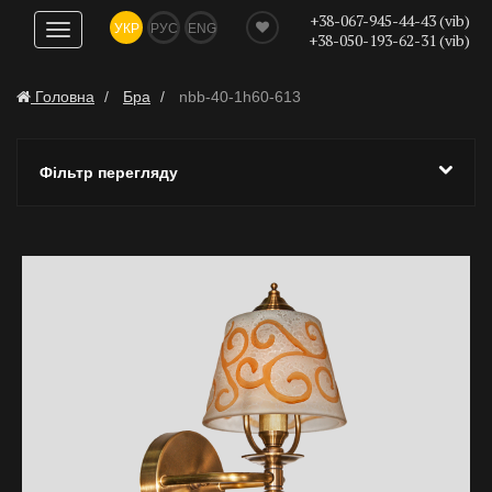
+38-067-945-44-43 (vib)
УКР
РУС
ENG
Показати
+38-050-193-62-31 (vib)
навігацію
Головна
Бра
nbb-40-1h60-613
Фільтр перегляду