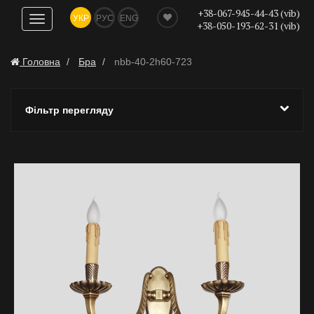
+38-067-945-44-43 (vib)
УКР
РУС
ENG
Показати
+38-050-193-62-31 (vib)
навігацію
Головна
Бра
nbb-40-2h60-723
Фільтр перегляду