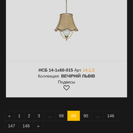
НСБ 14-1х60-015
Арт.
14,1,5
Коллекция:
ВЕЧІРНІЙ ЛЬВІВ
Подвесы
«
1
2
3
…
88
89
90
…
146
147
148
»