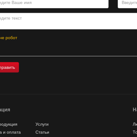
не робот
ация
Н
родукция
Услуги
Л
а и оплата
Статьи
Т