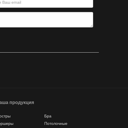
аша продукция
юстры
Бра
оршеры
Потолочные