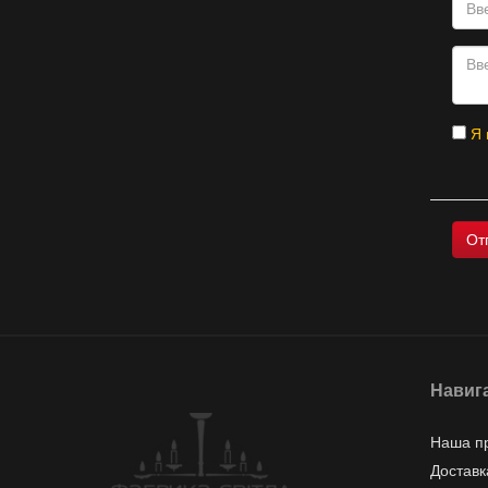
Я 
Навиг
Наша п
Доставк