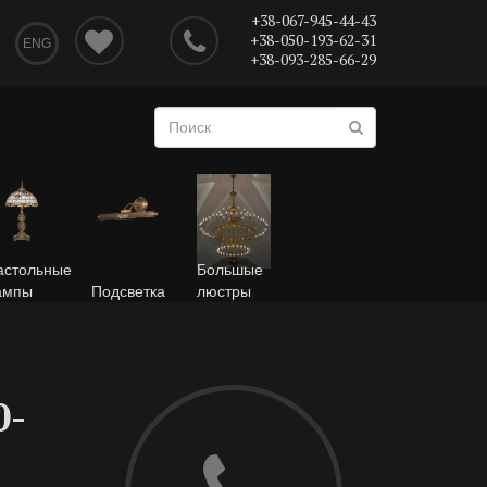
+38-067-945-44-43
+38-050-193-62-31
ENG
+38-093-285-66-29
астольные
Большые
ампы
Подсветка
люстры
0-