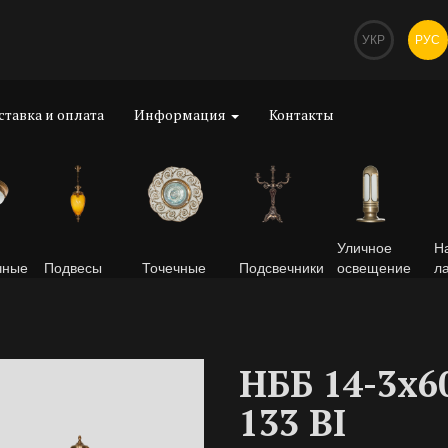
УКР
РУС
ставка и оплата
Информация
Контакты
Уличное
Н
чные
Подвесы
Точечные
Подсвечники
освещение
л
НББ 14-3х6
133 BI