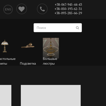
+38-067-945-44-43
+38-050-193-62-31
ENG
+38-093-285-66-29
астольные
Большые
ампы
Подсветка
люстры