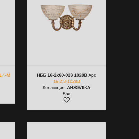
1,4-M
НББ 16-2х60-023 1028B
Арт.
16,2,3-1028B
Коллекция:
АНЖЕЛІКА
Бра