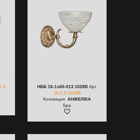
2,3
НББ 16-1х60-013 1028B
Арт.
16,1,3-1028B
Коллекция:
АНЖЕЛІКА
Бра