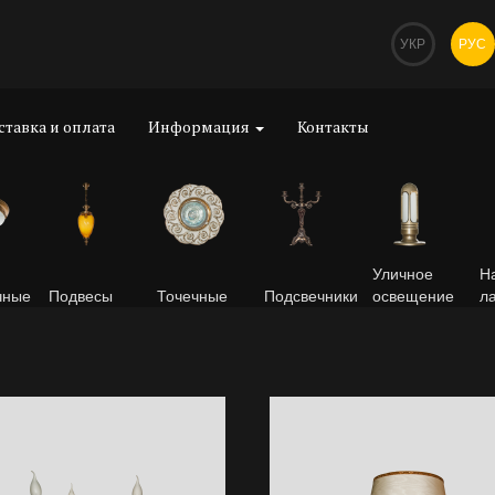
УКР
РУС
ставка и оплата
Информация
Контакты
Уличное
Н
чные
Подвесы
Точечные
Подсвечники
освещение
л