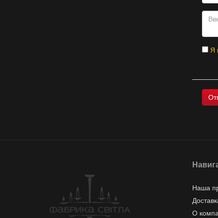
Я 
Навиг
Наша п
Доставк
О комп