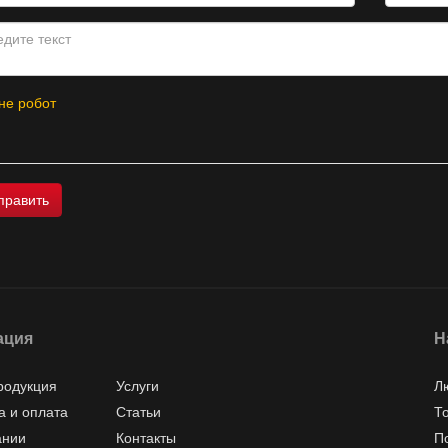
не робот
ация
Н
родукция
Услуги
Л
а и оплата
Статьи
Т
ании
Контакты
П