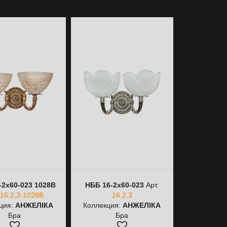
-2х60-023 1028B
НББ 16-2х60-023
Арт.
НББ 16-1х
16,2,3-1028B
16,2,3
Арт.
16,
ция:
АНЖЕЛІКА
Коллекция:
АНЖЕЛІКА
Коллекция
Бра
Бра