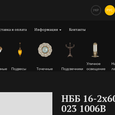
УКР
РУС
ставка и оплата
Информация
Контакты
Уличное
Н
чные
Подвесы
Точечные
Подсвечники
освещение
л
НББ 16-2х6
023 1006B