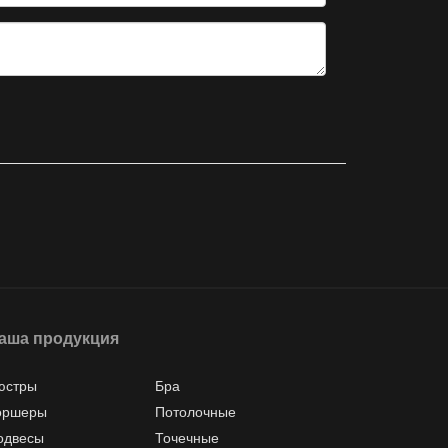
аша продукция
юстры
Бра
оршеры
Потолочные
одвесы
Точечные