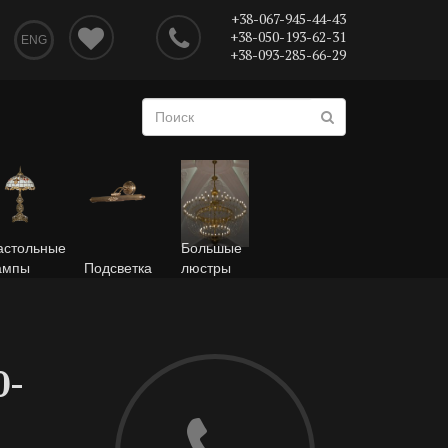
+38-067-945-44-43
+38-050-193-62-31
ENG
+38-093-285-66-29
астольные
Большые
ампы
Подсветка
люстры
0-