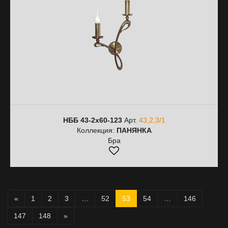
НББ 43-2х60-123
Арт.
43,2,3/1
Коллекция:
ПАНЯНКА
Бра
«
1
2
3
…
52
53
54
…
146
147
148
»