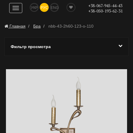
+38-067-945-44-43
УКР
РУС
ENG
Показать
+38-050-193-62-31
навигацию
Главная
Бра
nbb-43-2h60-123-o-110
Фильтр просмотра